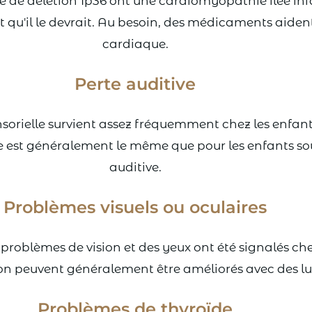
e de délétion 1p36 ont une cardiomyopathie ilée inf
t qu'il le devrait. Au besoin, des médicaments aident
cardiaque.
Perte auditive
sorielle survient assez fréquemment chez les enfan
ve est généralement le même que pour les enfants so
auditive.
Problèmes visuels ou oculaires
problèmes de vision et des yeux ont été signalés ch
ion peuvent généralement être améliorés avec des lun
Problèmes de thyroïde