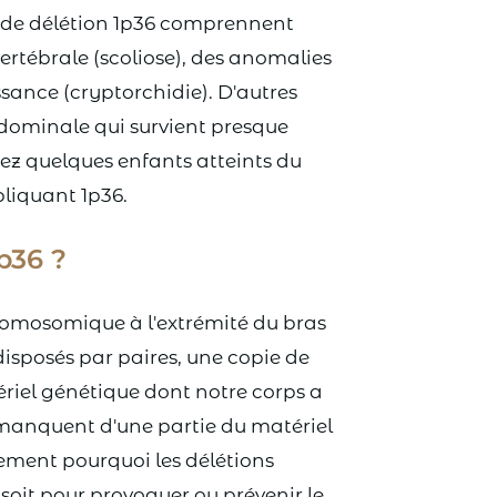
e de délétion 1p36 comprennent
ertébrale (scoliose), des anomalies
ssance (cryptorchidie). D'autres
dominale qui survient presque
hez quelques enfants atteints du
liquant 1p36.
p36 ?
romosomique à l'extrémité du bras
sposés par paires, une copie de
riel génétique dont notre corps a
 manquent d'une partie du matériel
ment pourquoi les délétions
soit pour provoquer ou prévenir le