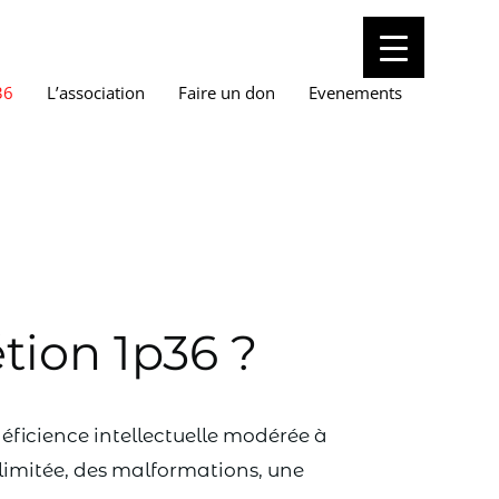
36
L’association
Faire un don
Evenements
tion 1p36 ?
ficience intellectuelle modérée à
 limitée, des malformations, une