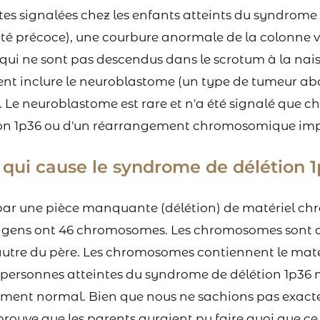
es signalées chez les enfants atteints du syndrom
rté précoce), une courbure anormale de la colonne v
s qui ne sont pas descendus dans le scrotum à la nai
nt inclure le neuroblastome (un type de tumeur ab
 Le neuroblastome est rare et n'a été signalé que c
on 1p36 ou d'un réarrangement chromosomique imp
 qui cause le syndrome de délétion 1
par une pièce manquante (délétion) de matériel ch
 gens ont 46 chromosomes. Les chromosomes sont di
autre du père. Les chromosomes contiennent le maté
s personnes atteintes du syndrome de délétion 1p36
ment normal. Bien que nous ne sachions pas exacte
ouve que les parents auraient pu faire quoi que ce 