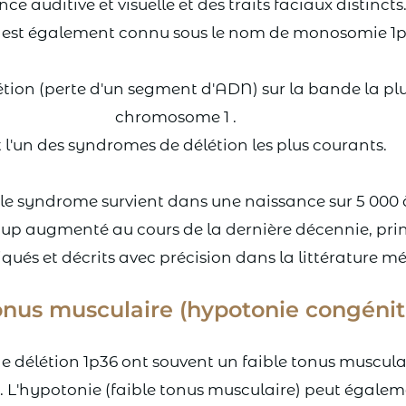
nce auditive et visuelle et des traits faciaux distincts
e est également connu sous le nom de monosomie 1p
tion (perte d'un segment d'ADN) sur la bande la plu
chromosome 1 .
t l'un des syndromes de délétion les plus courants.
le syndrome survient dans une naissance sur 5 000 à
up augmenté au cours de la dernière décennie, pr
qués et décrits avec précision dans la littérature m
onus musculaire (hypotonie congénit
 délétion 1p36 ont souvent un faible tonus musculaire
 L'hypotonie (faible tonus musculaire) peut également