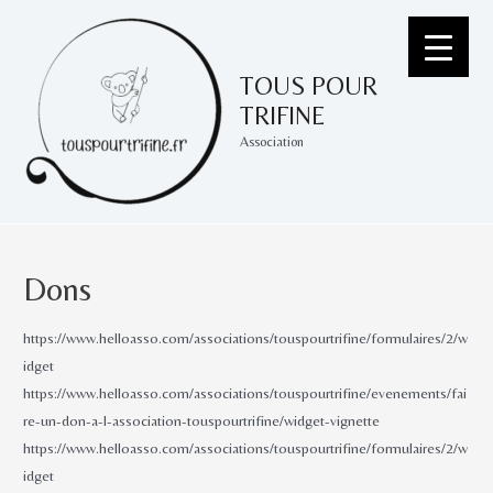
Aller
au
contenu
TOUS POUR
TRIFINE
Association
Dons
https://www.helloasso.com/associations/touspourtrifine/formulaires/2/w
idget
https://www.helloasso.com/associations/touspourtrifine/evenements/fai
re-un-don-a-l-association-touspourtrifine/widget-vignette
https://www.helloasso.com/associations/touspourtrifine/formulaires/2/w
idget